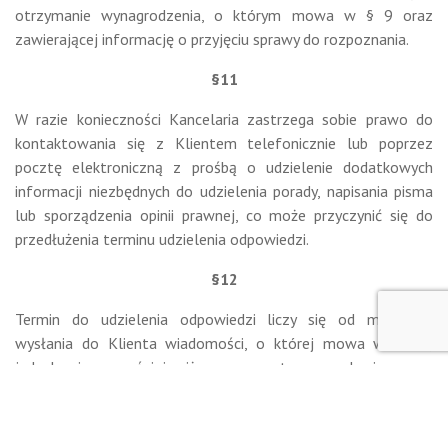
otrzymanie wynagrodzenia, o którym mowa w § 9 oraz
zawierającej informację o przyjęciu sprawy do rozpoznania.
§11
W razie konieczności Kancelaria zastrzega sobie prawo do
kontaktowania się z Klientem telefonicznie lub poprzez
pocztę elektroniczną z prośbą o udzielenie dodatkowych
informacji niezbędnych do udzielenia porady, napisania pisma
lub sporządzenia opinii prawnej, co może przyczynić się do
przedłużenia terminu udzielenia odpowiedzi.
§12
Termin do udzielenia odpowiedzi liczy się od momentu
wysłania do Klienta wiadomości, o której mowa w § 11,
jednak nie wcześniej niż z momentem uzyskania przez
Kancelarię pełnych danych od Klienta, z zastrzeżeniem § 11 in
fine.